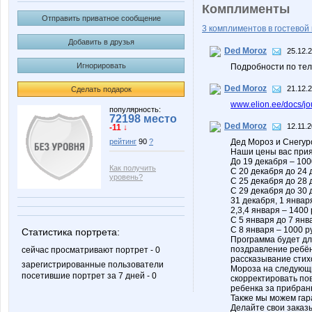
Комплименты
Отправить приватное сообщение
3 комплиментов в гостевой 
Добавить в друзья
Ded Moroz
25.12.
Игнорировать
Подробности по тел.
Ded Moroz
21.12.
Сделать подарок
www.elion.ee/docs/jou
популярность:
72198 место
Ded Moroz
12.11.2
-11 ↓
Дед Мороз и Снегур
рейтинг
90
?
Наши цены вас прия
До 19 декабря – 100
Как получить
С 20 декабря до 24 
уровень?
С 25 декабря до 28 
С 29 декабря до 30 
31 декабря, 1 январ
2,3,4 января – 1400
С 5 января до 7 янв
С 8 января – 1000 р
Статистика портрета:
Программа будет дли
поздравление ребён
сейчас просматривают портрет - 0
рассказывание стих
зарегистрированные пользователи
Мороза на следующи
посетившие портрет за 7 дней - 0
скорректировать по
ребенка за прибран
Также мы можем гар
Делайте свои заказ